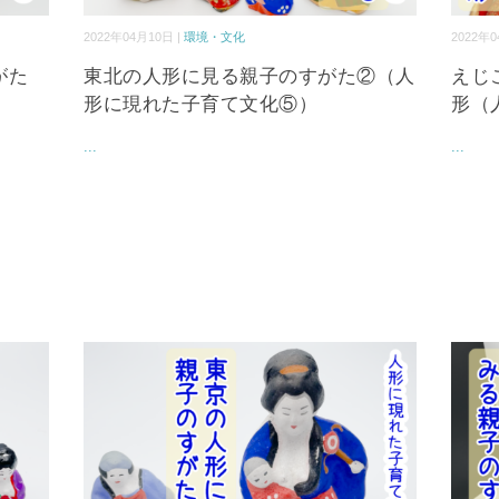
2022年04月10日 |
環境・文化
2022年0
がた
東北の人形に見る親子のすがた②（人
えじ
形に現れた子育て文化⑤）
形（
...
...