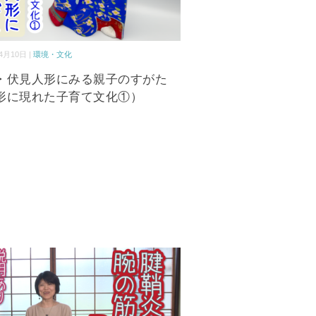
4月10日 |
環境・文化
・伏見人形にみる親子のすがた
形に現れた子育て文化①）