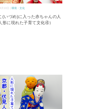
4月10日 |
環境・文化
こ(いづめ)に入った赤ちゃんの人
人形に現れた子育て文化④）