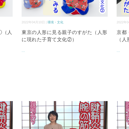
2022年04月10日 |
環境・文化
2022年0
①（人
東京の人形に見る親子のすがた（人形
京都
に現れた子育て文化②）
（人
...
...