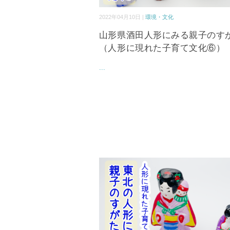
2022年04月10日 |
環境・文化
山形県酒田人形にみる親子のす
（人形に現れた子育て文化⑥）
...