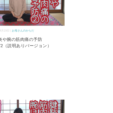
4月19日 |
お母さんのからだ
炎や腕の筋肉痛の予防
RT2（説明ありバージョン）