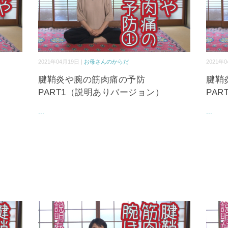
2021年04月19日 |
お母さんのからだ
2021年0
腱鞘炎や腕の筋肉痛の予防
腱鞘
PART1（説明ありバージョン）
PA
...
...