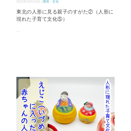
2022年04月10日 |
環境・文化
東北の人形に見る親子のすがた②（人形に
現れた子育て文化⑤）
...