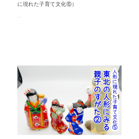
に現れた子育て文化⑥）
...