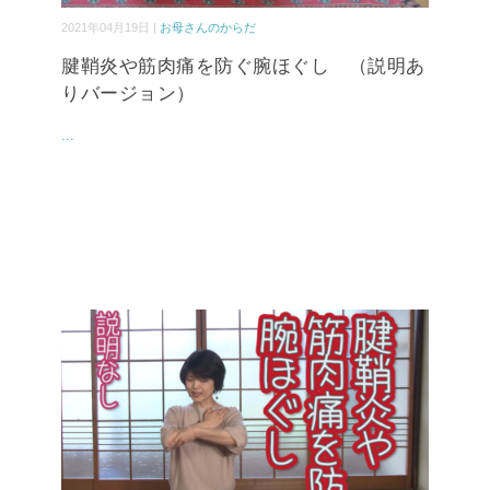
2021年04月19日 |
お母さんのからだ
腱鞘炎や筋肉痛を防ぐ腕ほぐし （説明あ
りバージョン）
...