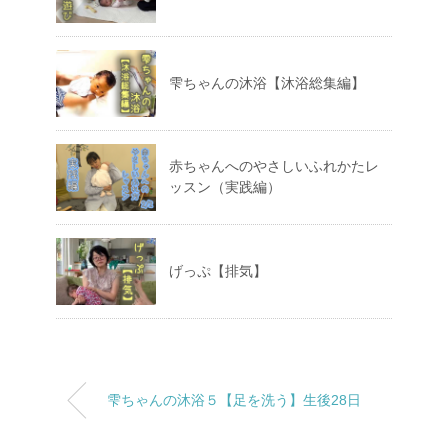
雫ちゃんの沐浴【沐浴総集編】
赤ちゃんへのやさしいふれかたレ
ッスン（実践編）
げっぷ【排気】
雫ちゃんの沐浴５【足を洗う】生後28日