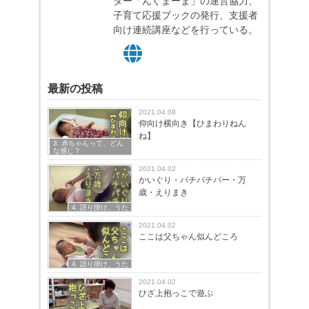
ター「んぐまーま」の運営協力、
子育て応援ブックの発行、支援者
向け連続講座などを行っている。
最新の投稿
2021.04.08
仰向け横向き【ひまわりねん
ね】
3. 赤ちゃんって、どん
な感じ？
2021.04.02
かいぐり・パチパチパー・万
歳・えりまき
4. 語り掛け、うた
2021.04.02
ここは父ちゃん似んどころ
4. 語り掛け、うた
2021.04.02
ひざ上抱っこで遊ぶ