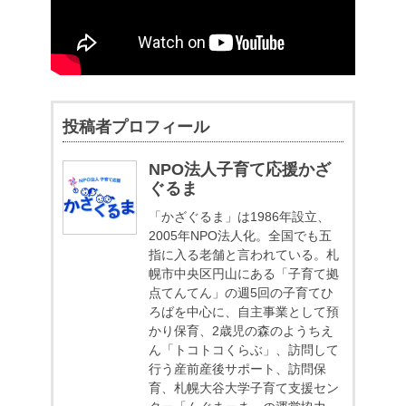
投稿者プロフィール
NPO法人子育て応援かざ
ぐるま
「かざぐるま」は1986年設立、
2005年NPO法人化。全国でも五
指に入る老舗と言われている。札
幌市中央区円山にある「子育て拠
点てんてん」の週5回の子育てひ
ろばを中心に、自主事業として預
かり保育、2歳児の森のようちえ
ん「トコトコくらぶ」、訪問して
行う産前産後サポート、訪問保
育、札幌大谷大学子育て支援セン