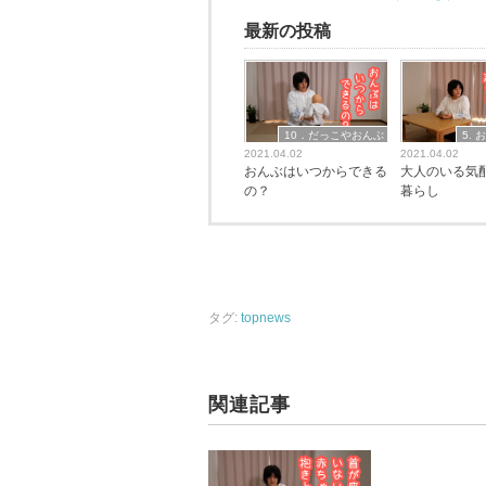
最新の投稿
10．だっこやおんぶ
5.
2021.04.02
2021.04.02
おんぶはいつからできる
大人のいる気
の？
暮らし
タグ:
topnews
関連記事