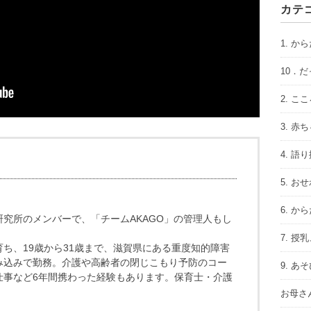
カテ
1. か
10．
2. こ
3. 
4. 語
5. お
6. か
研究所のメンバーで、「チームAKAGO」の管理人もし
7. 授
ち、19歳から31歳まで、滋賀県にある重度知的障害
み込みで勤務。介護や高齢者の閉じこもり予防のコー
9. 
仕事など6年間携わった経験もあります。保育士・介護
お母さ