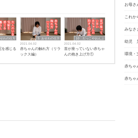
お母さ
これか
みなさ
 おせわの仕方
5. おせわの仕方
10．だっこやおんぶ
幼児 
2021.04.02
2021.04.02
配を感じる
赤ちゃんの触れ方（リラ
首が座っていない赤ちゃ
環境・
ックス編）
んの抱き上げ方①
赤ちゃ
赤ちゃ