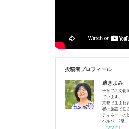
投稿者プロフィール
迫きよみ
子育ての文化
ています。
京都で生まれ育
者の施設で住
ディネートの
ヘルパー2級。
（つづき）