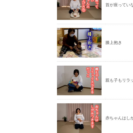
首が座ってい
膝上抱き
親も子もリラ
赤ちゃんはし