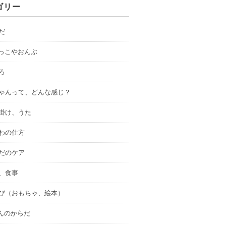
ゴリー
らだ
だっこやおんぶ
ころ
赤ちゃんって、どんな感じ？
り掛け、うた
せわの仕方
らだのケア
乳、食事
あそび（おもちゃ、絵本）
んのからだ