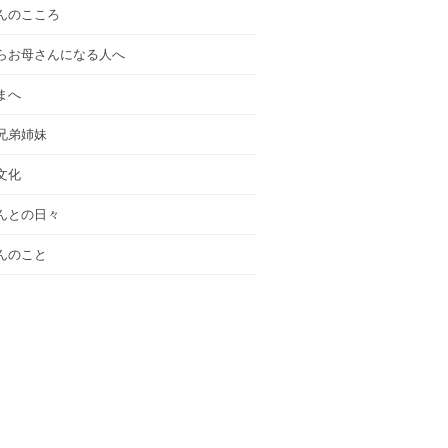
んのこころ
らお母さんになる人へ
まへ
兄弟姉妹
文化
んとの日々
んのこと