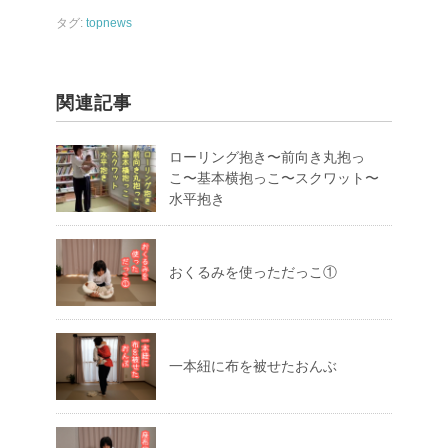
タグ:
topnews
関連記事
ローリング抱き〜前向き丸抱っ
こ〜基本横抱っこ〜スクワット〜
水平抱き
おくるみを使っただっこ①
一本紐に布を被せたおんぶ