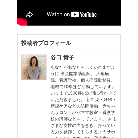
投稿者プロフィール
谷口 貴子
あなたがあなたらしくいれますよ
うに
出張開業助産師。
大学病
院、看護学校、個人病院勤務後、
地域で10年ほど活動しています。
いままで1500件の訪問に行かせて
いただきました。
新生児・妊婦・
産後ケアなどの訪問活動、赤ちゃ
んサロン・パパママ教室・看護学
校の講師などをしています。
さま
ざまな女性の声をきき、持ってい
る力を発揮してもらえるようサポ