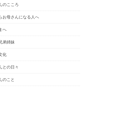
んのこころ
らお母さんになる人へ
まへ
兄弟姉妹
文化
んとの日々
んのこと