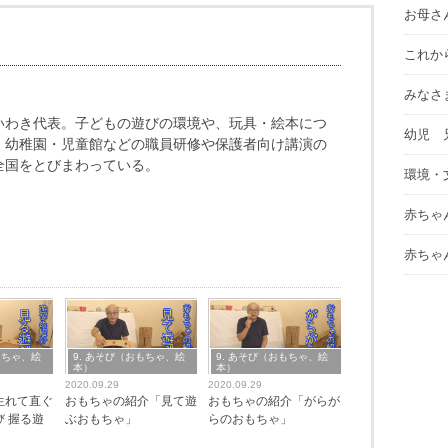
お母さ
これか
みなさ
いわき代表。子どもの遊びの環境や、玩具・絵本につ
幼児 
・幼稚園・児童館などの職員研修や保護者向け講演の
全国をとびまわっている。
環境・
赤ちゃ
赤ちゃ
もちゃ、絵
9. あそび（おもちゃ、絵
9. あそび（おもちゃ、絵
本）
本）
2020.09.29
2020.09.29
生れて直ぐ
おもちゃの紹介「見て遊
おもちゃの紹介「がらが
 握る遊
ぶおもちゃ」
らのおもちゃ」