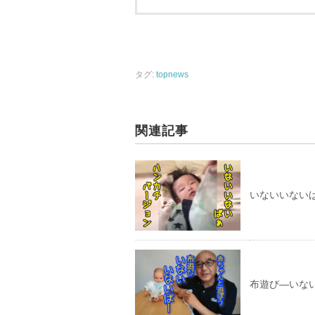
タグ:
topnews
関連記事
いないいない
布遊び—いな