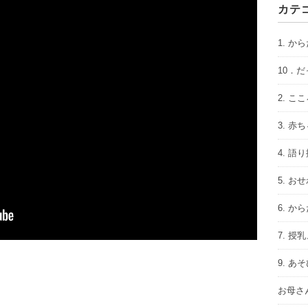
カテ
1. か
10．
2. こ
3. 
4. 語
5. お
6. か
7. 授
9. 
お母さ