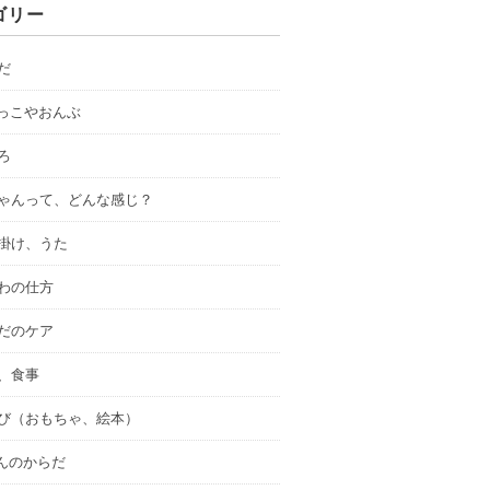
ゴリー
らだ
だっこやおんぶ
ころ
赤ちゃんって、どんな感じ？
り掛け、うた
せわの仕方
らだのケア
乳、食事
あそび（おもちゃ、絵本）
んのからだ