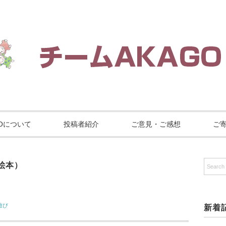
GOについて
投稿者紹介
ご意見・ご感想
ご
、絵本）
遊び
新着