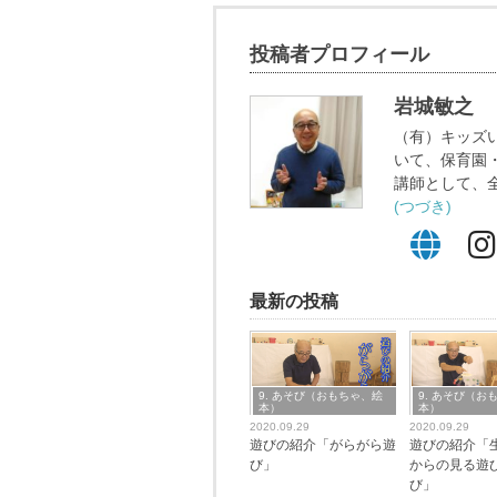
投稿者プロフィール
岩城敏之
（有）キッズ
いて、保育園
講師として、
(つづき)
最新の投稿
9. あそび（おもちゃ、絵
9. あそび（お
本）
本）
2020.09.29
2020.09.29
遊びの紹介「がらがら遊
遊びの紹介「
び」
からの見る遊び
び」