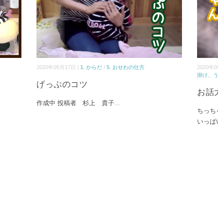
2020年05月17日 |
1. からだ
/
5. おせわの仕方
2020年0
掛け、
げっぷのコツ
お話
作成中 投稿者 杉上 貴子
...
ちっち
いっぱ